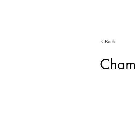
< Back
Cham